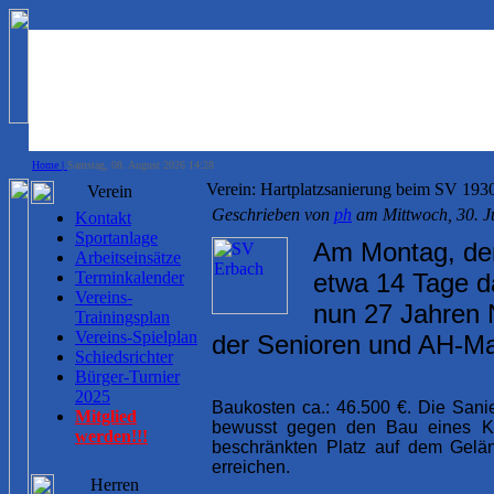
Home |
Samstag, 08. August 2026 14:28
Verein: Hartplatzsanierung beim SV 1930
Verein
Geschrieben von
ph
am Mittwoch, 30. J
Kontakt
Sportanlage
Am Montag, den
Arbeitseinsätze
Terminkalender
etwa 14 Tage d
Vereins-
nun 27 Jahren N
Trainingsplan
Vereins-Spielplan
der Senioren und AH-M
Schiedsrichter
Bürger-Turnier
2025
Baukosten ca.: 46.500 €. Die San
Mitglied
bewusst gegen den Bau eines Kun
werden!!!
beschränkten Platz auf dem Gelän
erreichen.
Herren