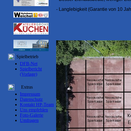
- Langlebigkeit (Garantie von 10 Jah
Spielbetrieb
DFB-Net
Spielbericht
(Vorlage)
Extras
Impressum
Datenschutz
Kontakt HP-Team
Uns empfehlen
Foto-Galerie
Umfragen