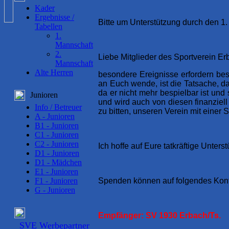
Kader
Ergebnisse /
Bitte um Unterstützung durch den 1.
Tabellen
1.
Mannschaft
2.
Liebe Mitglieder des Sportverein Er
Mannschaft
Alte Herren
besondere Ereignisse erfordern b
an Euch wende, ist die Tatsache, d
da er nicht mehr bespielbar ist und 
Junioren
und wird auch von diesen finanziel
Info / Betreuer
zu bitten, unseren Verein mit einer 
A - Junioren
B1 - Junioren
C1 - Junioren
C2 - Junioren
Ich hoffe auf Eure tatkräftige Unte
D1 - Junioren
D1 - Mädchen
E1 - Junioren
F1 - Junioren
Spenden können auf folgendes Kon
G - Junioren
Empfänger: SV 1930 Erbach/Ts.
SVE Werbepartner