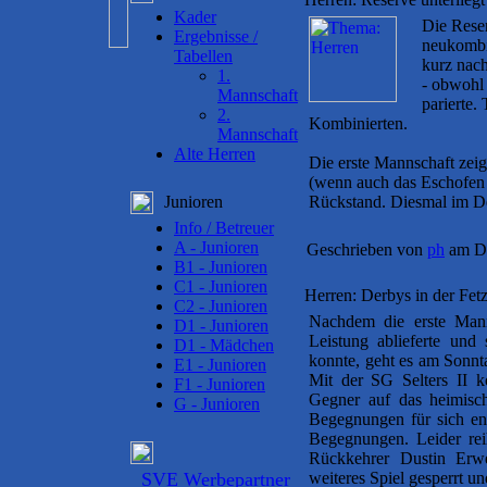
Kader
Die Reser
Ergebnisse /
neukombi
Tabellen
kurz nach
1.
- obwohl
Mannschaft
parierte.
2.
Kombinierten.
Mannschaft
Alte Herren
Die erste Mannschaft zeig
(wenn auch das Eschofen 
Junioren
Rückstand. Diesmal im De
Info / Betreuer
A - Junioren
Geschrieben von
ph
am Di
B1 - Junioren
C1 - Junioren
Herren: Derbys in der Fet
C2 - Junioren
Nachdem die erste Mann
D1 - Junioren
Leistung ablieferte und
D1 - Mädchen
konnte, geht es am Sonnt
E1 - Junioren
Mit der SG Selters II
F1 - Junioren
Gegner auf das heimisc
G - Junioren
Begegnungen für sich en
Begegnungen. Leider rei
Rückkehrer Dustin Erwe
SVE Werbepartner
weiteres Spiel gesperrt u