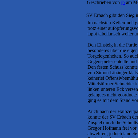
Geschrieben von
jb
am Mo
SV Erbach gibt den Sieg i
Im nächsten Kellerduell
trotz einer aufopferungsvo
tappt tabellarisch weiter au
Den Einsteig in die Part
besonderes über die eigen
Torgelegenheiten. So auch
Gegenspieler enteilte und
Den festen Schuss konnte
von Simon Litzinger klats
keinerlei Offensivbemühu
Mittelstürmer Schneider 
linken unteren Eck verse
gelang es nicht geordnete
ging es mit dem Stand von
Auch nach der Halbzeitpau
konnte der SV Erbach den
Zuspiel durch die Schnitt
Gregor Hofmann frei vor 
abwehren, jedoch landete 