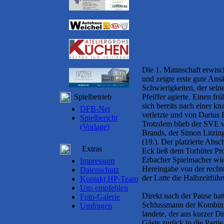
Die 1. Mannschaft erwisch
und zeigte erste gute Ans
Schwierigkeiten, der seine
Spielbetrieb
Pfeiffer agierte. Einen f
sich bereits nach einer 
DFB-Net
verletzte und von Darius
Spielbericht
Trotzdem blieb der SVE w
(Vorlage)
Brands, der Simon Litzing
(19.). Der platzierte Absc
Extras
Eck ließ dem Torhüter Pr
Erbacher Spielmacher wied
Impressum
Hereingabe von der rechte
Datenschutz
der Latte die Halbzeitführ
Kontakt HP-Team
Uns empfehlen
Direkt nach der Pause hat
Foto-Galerie
Schlussmann der Kombinier
Umfragen
landete, der aus kurzer D
Gäste zurück in die Parti