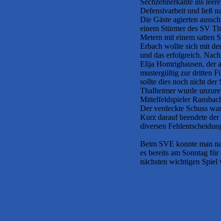
Sechzehnerkante ins leere
Defensivarbeit und ließ 
Die Gäste agierten aussch
einem Stürmer des SV Tha
Metern mit einem satten S
Erbach wollte sich mit de
und das erfolgreich. Nach
Elija Homrighausen, der 
mustergültig zur dritten 
sollte dies noch nicht der
Thalheimer wurde unzurei
Mittelfeldspieler Ransba
Der verdeckte Schuss war
Kurz darauf beendete der 
diversen Fehlentscheidung
Beim SVE konnte man nach 
es bereits am Sonntag fü
nächsten wichtigen Spiel 