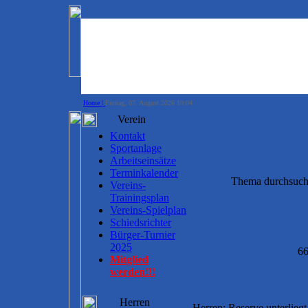
Home |
Freitag, 07. August 2026 10:04
Verein
Kontakt
Sportanlage
Arbeitseinsätze
Terminkalender
Thema durchsuc
Vereins-
Trainingsplan
Vereins-Spielplan
Schiedsrichter
Bürger-Turnier
2025
66
Mitglied
werden!!!
Herren
Herren: Reserve unterliegt