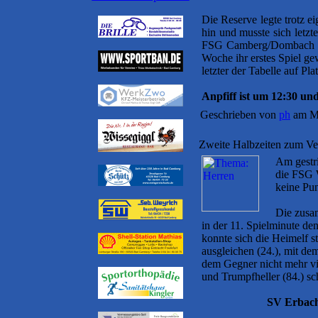
Die Reserve legte trotz 
hin und musste sich letzt
FSG Camberg/Dombach ein
Woche ihr erstes Spiel ge
letzter der Tabelle auf Pla
Anpfiff ist um 12:30 un
Geschrieben von
ph
am Mi
Zweite Halbzeiten zum Ve
Am gestr
die FSG 
keine Pun
Die zusam
in der 11. Spielminute d
konnte sich die Heimelf 
ausgleichen (24.), mit de
dem Gegner nicht mehr vie
und Trumpfheller (84.) sc
SV Erbach