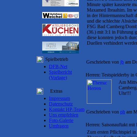
Minute später kassierte 
Maxamed Ibraahim. Im wei
in der Hintermannschaft 
und die schlechte Absiche
FSG Bad Camberg/Dombac
(36.) mit 3:1 in Führung
diese konnten jedoch dur
Duellen verhindert werde
Spielbetrieb
Geschrieben von
jb
am Don
DFB-Net
Spielbericht
Herren: Testspielderby in
(Vorlage)
Am Mittw
Camberg/
Extras
Uhr!!!
Impressum
Datenschutz
Kontakt HP-Team
Geschrieben von
ph
am Mo
Uns empfehlen
Foto-Galerie
Herren: Saisonauftakt mit 
Umfragen
Zum ersten Pflichtspiel in