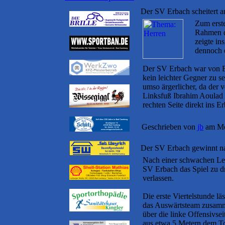
Der SV Erbach scheitert 
Zum erste
Rahmen d
zeigte in
dennoch e
Der SV Erbach war von Be
kein leichter Gegner zu s
umso ärgerlicher, da der
Linksfuß Ibrahim Aoulad s
rechten Seite direkt ins E
Geschrieben von
jb
am Mo
Der SV Erbach gewinnt n
Nach einer schwachen Lei
SV Erbach das Spiel zu d
verlassen.
Die erste Viertelstunde läs
das Auswärtsteam zusamm
über die linke Offensivse
aus etwa 5 Metern dem To