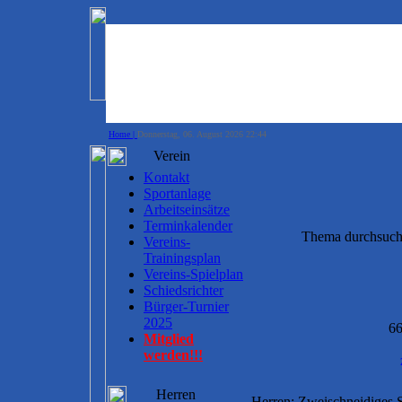
Home |
Donnerstag, 06. August 2026 22:44
Verein
Kontakt
Sportanlage
Arbeitseinsätze
Terminkalender
Thema durchsuc
Vereins-
Trainingsplan
Vereins-Spielplan
Schiedsrichter
Bürger-Turnier
2025
66
Mitglied
werden!!!
Herren
Herren: Zweischneidiges 