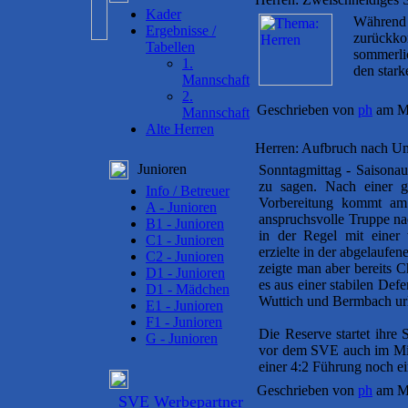
Kader
Während d
Ergebnisse /
zurückkom
Tabellen
sommerlic
1.
den star
Mannschaft
2.
Geschrieben von
ph
am Mo
Mannschaft
Alte Herren
Herren: Aufbruch nach U
Junioren
Sonntagmittag - Saisonauf
zu sagen. Nach einer gu
Info / Betreuer
Vorbereitung kommt am
A - Junioren
anspruchsvolle Truppe na
B1 - Junioren
in der Regel mit einer 
C1 - Junioren
erzielte in der abgelauf
C2 - Junioren
zeigte man aber bereits C
D1 - Junioren
es aus einer stabilen Def
D1 - Mädchen
Wuttich und Bermbach url
E1 - Junioren
F1 - Junioren
Die Reserve startet ihre 
G - Junioren
vor dem SVE auch im Mitt
einer 4:2 Führung noch ei
Geschrieben von
ph
am Mi
SVE Werbepartner