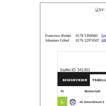
Francesco Redda
0178 5300060
f.
Johannes Göbel
0176 22974507
jo