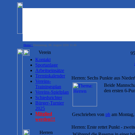
Home |
Donnerstag, 06. August 2026 11:46
Verein
95
Kontakt
Sportanlage
Arbeitseinsätze
Terminkalender
Herren: Sechs Punkte aus Niede
Vereins-
Beide Mannschaf
Trainingsplan
den ersten 6-Pu
Vereins-Spielplan
Schiedsrichter
Bürger-Turnier
2025
Mitglied
Geschrieben von
ph
am Montag, 
werden!!!
Herren: Erste rettet Punkt - zweite
Herren
Während die Reserve in einer br