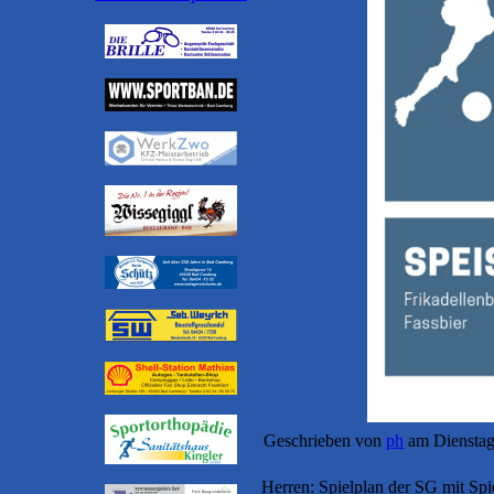
Geschrieben von
ph
am Dienstag
Herren: Spielplan der SG mit Spi