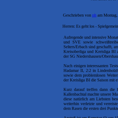
Geschrieben von
ph
am Montag, 
Herren: Es geht los - Spielgemein
Aufregende und intensive Monat
und SVE sowie schweißtreibe
Selters/Erbach sind geschafft, a
Kreisoberliga und Kreisliga B
der SG Niedershausen/Obershaus
Nach einigen interessanten Tests
Hadamar II, 2:2 in Lindenhol
sowie dem problemlosen Weiterko
der Kreisliga BI die Saison mit 
Kurz darauf treffen dann die
Kallenbachtal machte unsere Man
diese natürlich am Liebsten be
weiterhin verletzte und verreist
dem Rasen die ersten drei Punkt
Anstoß ist am Samstag (!) um 