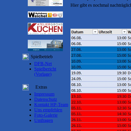
Hier gibt es nochmal nachträglic
Spielbetrieb
DFB-Net
Spielbericht
(Vorlage)
Extras
Impressum
Datenschutz
Kontakt HP-Team
Uns empfehlen
Foto-Galerie
Umfragen