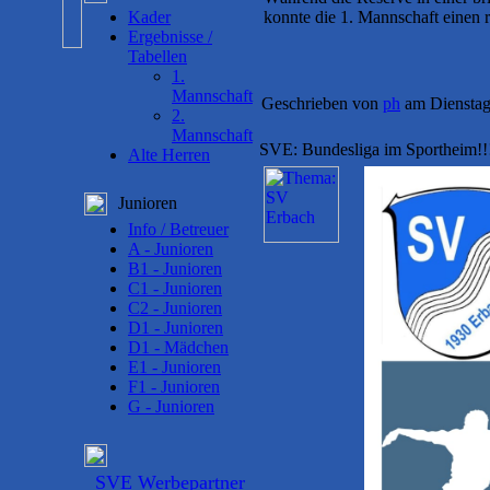
Kader
konnte die 1. Mannschaft einen r
Ergebnisse /
Tabellen
1.
Mannschaft
Geschrieben von
ph
am Dienstag
2.
Mannschaft
SVE: Bundesliga im Sportheim!!
Alte Herren
Junioren
Info / Betreuer
A - Junioren
B1 - Junioren
C1 - Junioren
C2 - Junioren
D1 - Junioren
D1 - Mädchen
E1 - Junioren
F1 - Junioren
G - Junioren
SVE Werbepartner