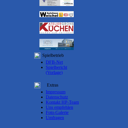
Spielbetrieb
DFB-Net
Spielbericht
(Vorlage)
Extras
Impressum
Datenschutz
Kontakt HP-Team
Uns empfehlen
Foto-Galerie
Umfragen