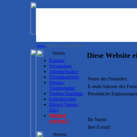
Home |
Freitag, 07. August 2026 05:01
Verein
Diese Website 
Kontakt
Sportanlage
Arbeitseinsätze
Terminkalender
Name des Freundes:
Vereins-
E-mail-Adresse des Freu
Trainingsplan
Vereins-Spielplan
Persönliche Ergänzungen
Schiedsrichter
Bürger-Turnier
2025
Mitglied
Ihr Name:
werden!!!
Ihre E-mail:
Herren